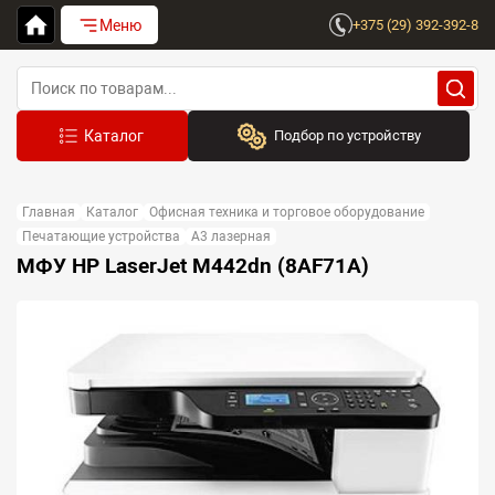
Меню
+375 (29) 392-392-8
Подбор по устройству
Бренд:
Главная
Каталог
Офисная техника и торговое оборудование
Выберите бренд
Печатающие устройства
A3 лазерная
МФУ HP LaserJet M442dn (8AF71A)
Устройство:
Сначала выберите бренд