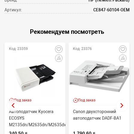
Бренд:
HP (Hewlett Packard)
Артикул:
CE847-60104-OEM
Рекомендуем посмотреть
Код: 23359
Код: 23376
Под заказ
Под заказ
Автоподатчик Kyocera
Canon двухсторонний
ECOSYS
автоподатчик DADF-BA1
M2135dn/M2635dn/M2635dw/M2735dw
(OEM) 302S093010
340.50 BYN
1 790.60 BYN