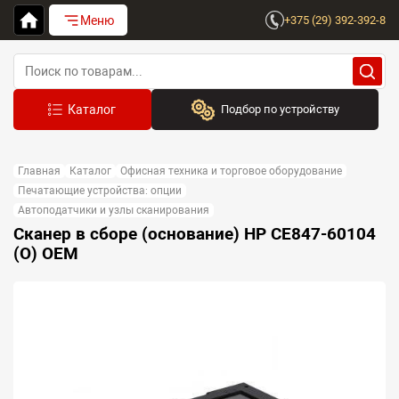
Меню
+375 (29) 392-392-8
Подбор по устройству
Бренд:
Главная
Каталог
Офисная техника и торговое оборудование
Выберите бренд
Печатающие устройства: опции
Автоподатчики и узлы сканирования
Устройство:
Сканер в сборе (основание) HP CE847-60104
Сначала выберите бренд
(O) OEM