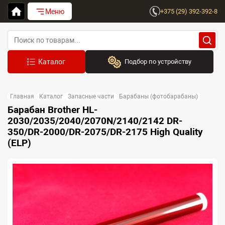
Меню
+375 (29) 392-392-8
Подбор по устройству
Бренд:
Главная
Каталог
Запасные части
Барабаны (фотобарабаны)
Выберите бренд
Барабан Brother HL-
2030/2035/2040/2070N/2140/2142 DR-
Устройство:
350/DR-2000/DR-2075/DR-2175 High Quality
Сначала выберите бренд
(ELP)