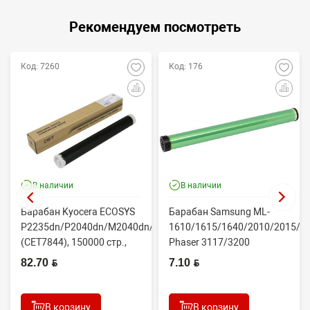
Рекомендуем посмотреть
Код: 7260
Код: 176
В наличии
В наличии
Барабан Kyocera ECOSYS
Барабан Samsung ML-
P2235dn/P2040dn/M2040dn/M2540dw
1610/1615/1640/2010/2015/Xe
(CET7844), 150000 стр.,
Phaser 3117/3200
Япония
(CONTENT)
82.70 BYN
7.10 BYN
В корзину
В корзину