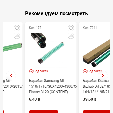
Рекомендуем посмотреть
Код: 175
Код: 7241
Под заказ
Под заказ
Барабан Samsung ML-
Барабан Konica Minolta
5/Xerox
1510/1710/SCX4200/4300/Xerox
Bizhub Di152/183, Bizhub
Phaser 3120 (CONTENT)
164/184/195/215
(CET1821N) 60000 стр.
6.40 BYN
39.60 BYN