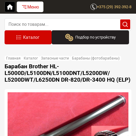
Меню
+375 (29) 392-392-8
Подбор по устройству
Бренд:
Главная
Каталог
Запасные части
Барабаны (фотобарабаны)
Выберите бренд
Барабан Brother HL-
L5000D/L5100DN/L5100DNT/L5200DW/
Устройство:
L5200DWT/L6250DN DR-820/DR-3400 HQ (ELP)
Сначала выберите бренд