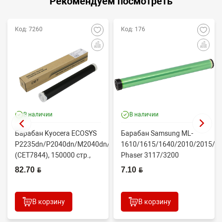
Рекомендуем посмотреть
Код: 7260
Код: 176
В наличии
В наличии
Барабан Kyocera ECOSYS
Барабан Samsung ML-
P2235dn/P2040dn/M2040dn/M2540dw
1610/1615/1640/2010/2015/Xe
(CET7844), 150000 стр.,
Phaser 3117/3200
Япония
(CONTENT)
82.70 BYN
7.10 BYN
В корзину
В корзину