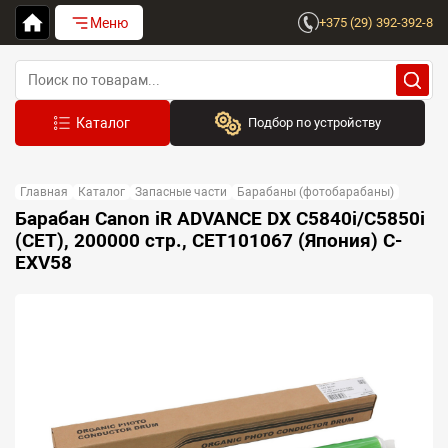
Меню
+375 (29) 392-392-8
Подбор по устройству
Бренд:
Главная
Каталог
Запасные части
Барабаны (фотобарабаны)
Выберите бренд
Барабан Canon iR ADVANCE DX C5840i/C5850i
(CET), 200000 стр., CET101067 (Япония) C-
Устройство:
EXV58
Сначала выберите бренд