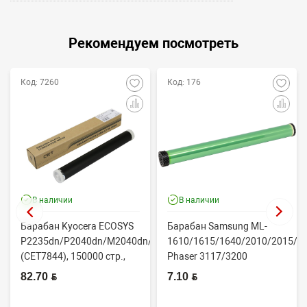
Рекомендуем посмотреть
Код: 7260
Код: 176
В наличии
В наличии
Барабан Kyocera ECOSYS
Барабан Samsung ML-
P2235dn/P2040dn/M2040dn/M2540dw
1610/1615/1640/2010/2015/Xe
(CET7844), 150000 стр.,
Phaser 3117/3200
Япония
(CONTENT)
82.70 BYN
7.10 BYN