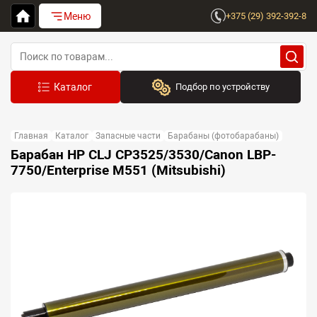
Меню
+375 (29) 392-392-8
Подбор по устройству
Бренд:
Главная
Каталог
Запасные части
Барабаны (фотобарабаны)
Выберите бренд
Барабан HP CLJ CP3525/3530/Canon LBP-
7750/Enterprise M551 (Mitsubishi)
Устройство:
Сначала выберите бренд