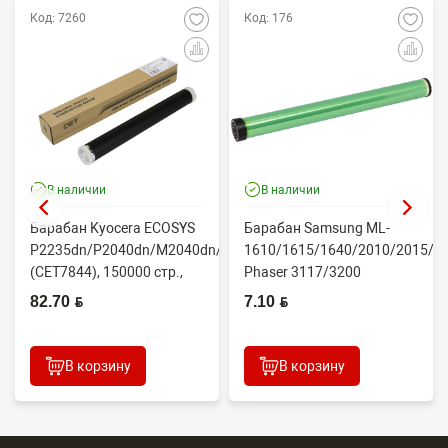
Код: 7260
Код: 176
В наличии
В наличии
Барабан Kyocera ECOSYS
Барабан Samsung ML-
P2235dn/P2040dn/M2040dn/M2540dw
1610/1615/1640/2010/2015/Xe
(CET7844), 150000 стр.,
Phaser 3117/3200
Япония
(CONTENT)
82.70 BYN
7.10 BYN
В корзину
В корзину