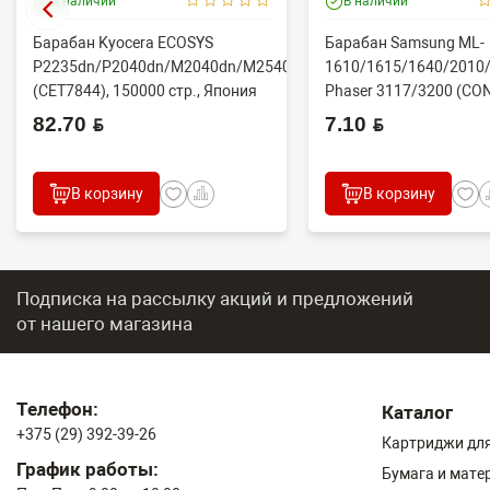
В наличии
В наличии
Барабан Kyocera ECOSYS
Барабан Samsung ML-
P2235dn/P2040dn/M2040dn/M2540dw
1610/1615/1640/2010/
(CET7844), 150000 стр., Япония
Phaser 3117/3200 (CO
82.70 BYN
7.10 BYN
В корзину
В корзину
Подписка на рассылку акций и предложений
от нашего магазина
Телефон:
Каталог
+375 (29) 392-39-26
Картриджи для
График работы:
Бумага и мате