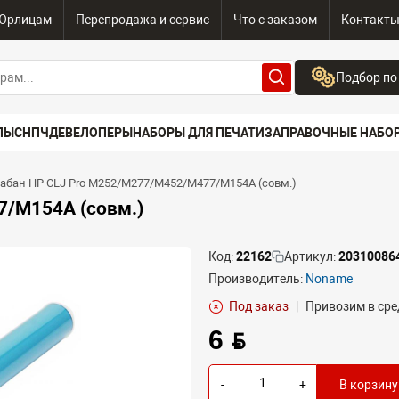
Юрлицам
Перепродажа и сервис
Что с заказом
Контакт
Подбор по
Бренд:
ПЫ
СНПЧ
ДЕВЕЛОПЕРЫ
НАБОРЫ ДЛЯ ПЕЧАТИ
ЗАПРАВОЧНЫЕ НАБО
Выберите бренд
Устройство:
абан HP CLJ Pro M252/M277/M452/M477/M154A (совм.)
Сначала выберите
7/M154A (совм.)
Код:
22162
Артикул:
20310086
Производитель:
Noname
Под заказ
|
Привозим в сре
6 BYN
-
+
В корзину