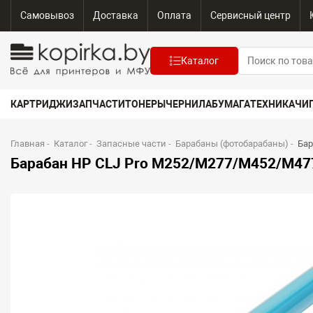
Самовывоз
Доставка
Оплата
Сервисный центр
Каталог
КАРТРИДЖИ
ЗАПЧАСТИ
ТОНЕРЫ
ЧЕРНИЛА
БУМАГА
ТЕХНИКА
ЧИ
Главная
-
Каталог
-
Запасные части
-
Барабаны (фотобарабаны)
-
Бар
Барабан HP CLJ Pro M252/M277/M452/M47