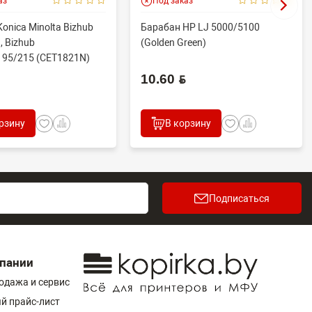
аз
Под заказ
onica Minolta Bizhub
Барабан HP LJ 5000/5100
, Bizhub
(Golden Green)
195/215 (CET1821N)
.
10.60 BYN
рзину
В корзину
Подписаться
пании
одажа и сервис
й прайс-лист