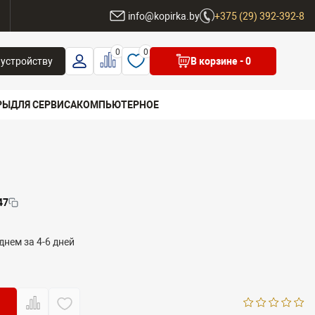
ы
info@kopirka.by
+375 (29) 392-392-8
0
0
 устройству
В корзине
- 0
РЫ
ДЛЯ СЕРВИСА
КОМПЬЮТЕРНОЕ
 бренд
47
днем за 4-6 дней