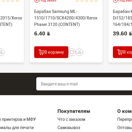
Под заказ
Под зак
Барабан Samsung ML-
Барабан K
2015/Xerox
1510/1710/SCX4200/4300/Xerox
Di152/183
NTENT)
Phaser 3120 (CONTENT)
164/184/
60000 стр
6.40 BYN
39.60 BYN
В корзину
В ко
Покупателям
О ком
 принтеров и МФУ
Что с заказом
Перепр
риалы для печати
Самовывоз
Оптовы