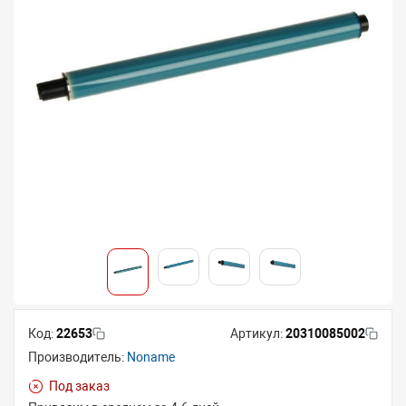
Код:
22653
Артикул:
20310085002
Производитель:
Noname
Под заказ