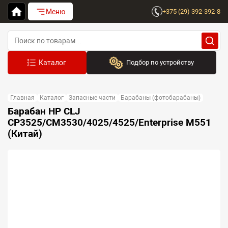
Меню
+375 (29) 392-392-8
Подбор по устройству
Бренд:
Главная
Каталог
Запасные части
Барабаны (фотобарабаны)
Выберите бренд
Барабан HP CLJ
СP3525/CM3530/4025/4525/Enterprise M551
Устройство:
(Китай)
Сначала выберите бренд