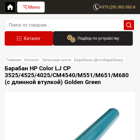
Меню
+375 (29) 392-392-8
Подбор по устройству
Бренд:
Главная
Каталог
Запасные части
Барабаны (фотобарабаны)
Выберите бренд
Барабан HP Color LJ CP
3525/4525/4025/CM4540/M551/M651/M680
Устройство:
(с длинной втулкой) Golden Green
Сначала выберите бренд