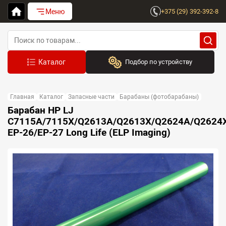
Меню
+375 (29) 392-392-8
Подбор по устройству
Бренд:
Главная
Каталог
Запасные части
Барабаны (фотобарабаны)
Выберите бренд
Барабан HP LJ
C7115A/7115X/Q2613A/Q2613X/Q2624A/Q2624X
Устройство:
EP-26/EP-27 Long Life (ELP Imaging)
Сначала выберите бренд