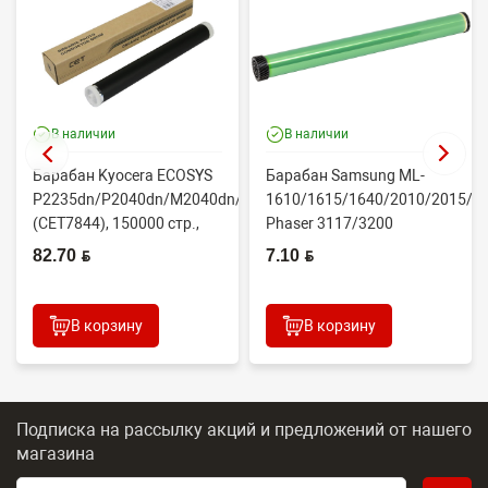
В наличии
В наличии
Барабан Kyocera ECOSYS
Барабан Samsung ML-
P2235dn/P2040dn/M2040dn/M2540dw
1610/1615/1640/2010/2015/Xe
(CET7844), 150000 стр.,
Phaser 3117/3200
Япония
(CONTENT)
82.70 BYN
7.10 BYN
В корзину
В корзину
Подписка на рассылку акций и предложений
от нашего
магазина