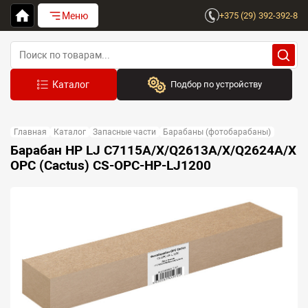
Меню
+375 (29) 392-392-8
Подбор по устройству
Бренд:
Главная
Каталог
Запасные части
Барабаны (фотобарабаны)
Выберите бренд
Барабан HP LJ C7115A/X/Q2613A/X/Q2624A/X
OPC (Cactus) CS-OPC-HP-LJ1200
Устройство:
Сначала выберите бренд