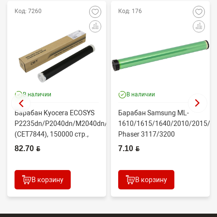
Код: 7260
Код: 176
В наличии
В наличии
Барабан Kyocera ECOSYS
Барабан Samsung ML-
P2235dn/P2040dn/M2040dn/M2540dw
1610/1615/1640/2010/2015/Xe
(CET7844), 150000 стр.,
Phaser 3117/3200
Япония
(CONTENT)
82.70 BYN
7.10 BYN
В корзину
В корзину