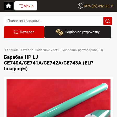
Меню
+375 (29) 392-392-8
Подбор по устройству
Бренд:
Главная
Каталог
Запасные части
Барабаны (фотобарабаны)
Выберите бренд
Барабан HP LJ
CE740A/CE741A/CE742A/CE743A (ELP
Устройство:
Imaging®)
Сначала выберите бренд