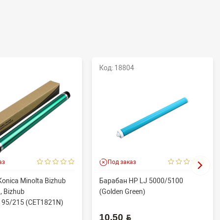
Код: 18804
аз
Под заказ
onica Minolta Bizhub
Барабан HP LJ 5000/5100
, Bizhub
(Golden Green)
195/215 (CET1821N)
.
10.50 BYN