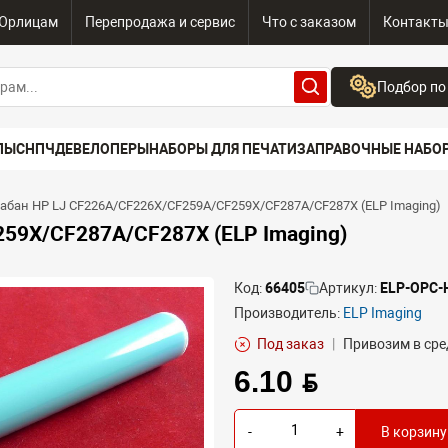
Юрлицам
Перепродажа и сервис
Что с заказом
Контакт
Подбор по
Бренд:
ПЫ
СНПЧ
ДЕВЕЛОПЕРЫ
НАБОРЫ ДЛЯ ПЕЧАТИ
ЗАПРАВОЧНЫЕ НАБО
Выберите бренд
Устройство:
абан HP LJ CF226A/CF226X/CF259A/CF259X/CF287A/CF287X (ELP Imaging)
Сначала выберите
59X/CF287A/CF287X (ELP Imaging)
Код:
66405
Артикул:
ELP-OPC
Производитель:
ELP Imaging
Под заказ
|
Привозим в сре
6.10 BYN
-
+
В корзину