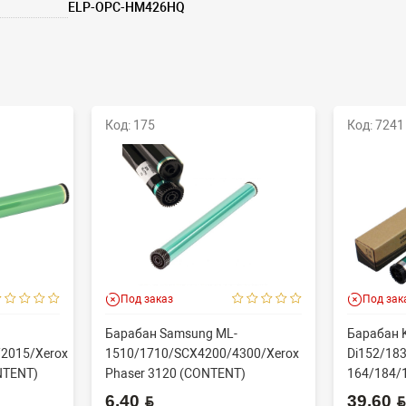
ELP-OPC-HM426HQ
Код: 175
Код: 7241
Под заказ
Под зак
Барабан Samsung ML-
Барабан K
2015/Xerox
1510/1710/SCX4200/4300/Xerox
Di152/183
NTENT)
Phaser 3120 (CONTENT)
164/184/
60000 стр
6.40 BYN
39.60 BYN