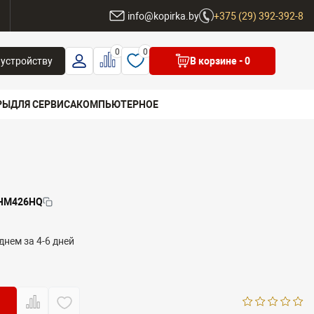
ы
info@kopirka.by
+375 (29) 392-392-8
0
0
 устройству
В корзине
- 0
РЫ
ДЛЯ СЕРВИСА
КОМПЬЮТЕРНОЕ
 бренд
-HM426HQ
днем за 4-6 дней