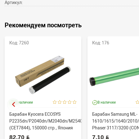
Артикул:
Рекомендуем посмотреть
Код: 7260
Код: 176
В наличии
В наличии
Барабан Kyocera ECOSYS
Барабан Samsung ML-
P2235dn/P2040dn/M2040dn/M2540dw
1610/1615/1640/2010/
(CET7844), 150000 стр., Япония
Phaser 3117/3200 (CO
82.70 BYN
7.10 BYN