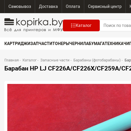
Самовывоз
Доставка
Оплата
Сервисный центр
Каталог
КАРТРИДЖИ
ЗАПЧАСТИ
ТОНЕРЫ
ЧЕРНИЛА
БУМАГА
ТЕХНИКА
ЧИ
Главная
-
Каталог
-
Запасные части
-
Барабаны (фотобарабаны)
-
Бар
Барабан HP LJ CF226A/CF226X/CF259A/CF2