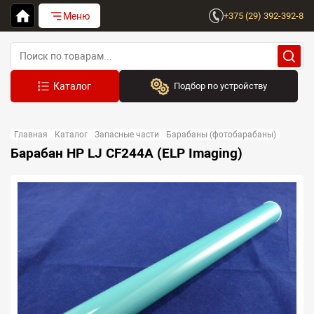
Меню
+375 (29) 392-392-8
Подбор по устройству
Бренд:
Главная
Каталог
Запасные части
Барабаны (фотобарабаны)
Выберите бренд
Барабан HP LJ CF244A (ELP Imaging)
Устройство:
Сначала выберите бренд