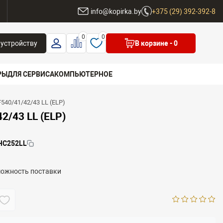
ы
info@kopirka.by
+375 (29) 392-392-8
0
0
 устройству
В корзине
- 0
РЫ
ДЛЯ СЕРВИСА
КОМПЬЮТЕРНОЕ
540/41/42/43 LL (ELP)
 бренд
2/43 LL (ELP)
HC252LL
можность поставки