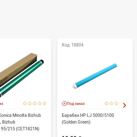
Код: 18804
аз
Под заказ
onica Minolta Bizhub
Барабан HP LJ 5000/5100
, Bizhub
(Golden Green)
195/215 (CET1821N)
.