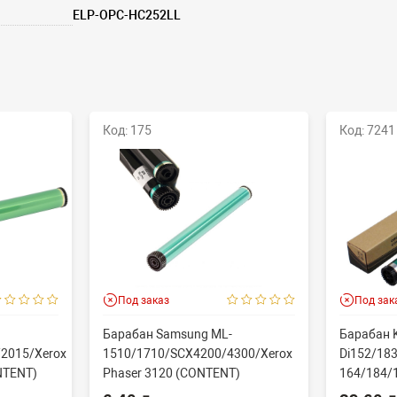
ELP-OPC-HC252LL
Код: 175
Код: 7241
Под заказ
Под зак
Барабан Samsung ML-
Барабан K
2015/Xerox
1510/1710/SCX4200/4300/Xerox
Di152/183
NTENT)
Phaser 3120 (CONTENT)
164/184/
60000 стр