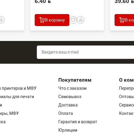
6.40 BYN
39.60 BYN
В корзину
В ко
Покупателям
О ком
 принтеров и МФУ
Что с заказом
Перепр
риалы для печати
Самовывоз
Оптовы
и
Доставка
Сервис
пиры, МФУ
Оплата
Контак
ска
Гарантия и возврат
Юрлицам