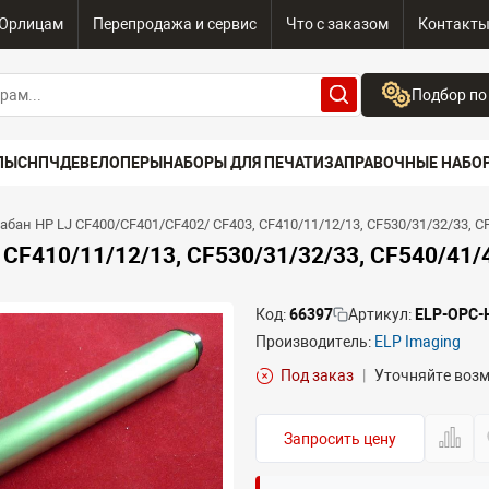
Юрлицам
Перепродажа и сервис
Что с заказом
Контакт
Подбор по
Бренд:
ПЫ
СНПЧ
ДЕВЕЛОПЕРЫ
НАБОРЫ ДЛЯ ПЕЧАТИ
ЗАПРАВОЧНЫЕ НАБО
Выберите бренд
Устройство:
абан HP LJ CF400/CF401/CF402/ CF403, CF410/11/12/13, CF530/31/32/33, CF
Сначала выберите
CF410/11/12/13, CF530/31/32/33, CF540/41/4
Код:
66397
Артикул:
ELP-OPC-
Производитель:
ELP Imaging
Под заказ
|
Уточняйте воз
Запросить цену