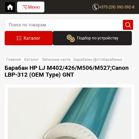
Меню
+375 (29) 392-392-8
Подбор по устройству
Бренд:
Главная
Каталог
Запасные части
Барабаны (фотобарабаны)
Выберите бренд
Барабан HP LJ M402/426/M506/M527;Canon
LBP-312 (OEM Type) GNT
Устройство:
Сначала выберите бренд