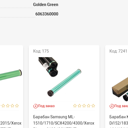
Golden Green
6063360000
Код: 175
Код: 7241
Под заказ
Под зак
Барабан Samsung ML-
Барабан K
2015/Xerox
1510/1710/SCX4200/4300/Xerox
Di152/183