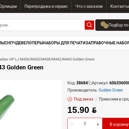
Юрлицам
Перепродажа и сервис
Что с заказом
Контакт
Подбор по
Бренд:
ПЫ
СНПЧ
ДЕВЕЛОПЕРЫ
НАБОРЫ ДЛЯ ПЕЧАТИ
ЗАПРАВОЧНЫЕ НАБО
Выберите бренд
Устройство:
абан HP LJ M436/M433/M438/M442/M443 Golden Green
Сначала выберите
3 Golden Green
Код:
38684
Артикул:
60633600
Производитель:
Golden Green
Под заказ
|
Привозим в сре
15.90 BYN
-
+
В корзину