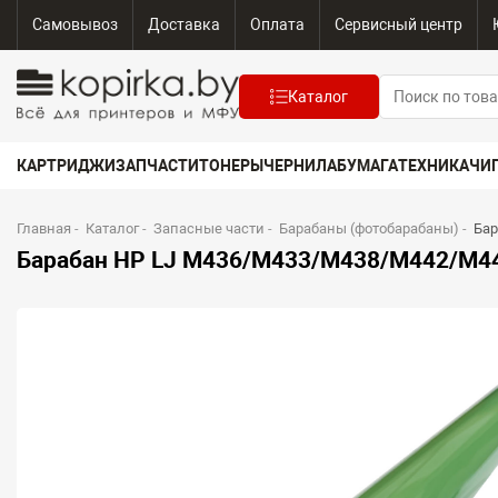
Самовывоз
Доставка
Оплата
Сервисный центр
Каталог
КАРТРИДЖИ
ЗАПЧАСТИ
ТОНЕРЫ
ЧЕРНИЛА
БУМАГА
ТЕХНИКА
ЧИ
Главная
-
Каталог
-
Запасные части
-
Барабаны (фотобарабаны)
-
Бар
Барабан HP LJ M436/M433/M438/M442/M44