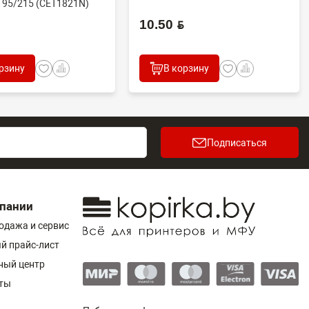
195/215 (CET1821N)
.
10.50 BYN
рзину
В корзину
Подписаться
пании
одажа и сервис
й прайс-лист
ный центр
ты