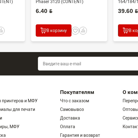
NTENT)
Phaser 3120 (CONTENT)
164/184/
60000 стр
6.40 BYN
39.60 BYN
В корзину
В ко
Покупателям
О ком
 принтеров и МФУ
Что с заказом
Перепр
риалы для печати
Самовывоз
Оптовы
и
Доставка
Сервис
пиры, МФУ
Оплата
Контак
ска
Гарантия и возврат