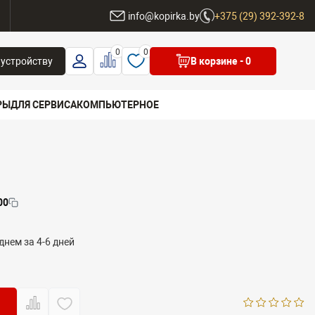
ы
info@kopirka.by
+375 (29) 392-392-8
0
0
 устройству
В корзине
- 0
РЫ
ДЛЯ СЕРВИСА
КОМПЬЮТЕРНОЕ
 бренд
00
днем за 4-6 дней