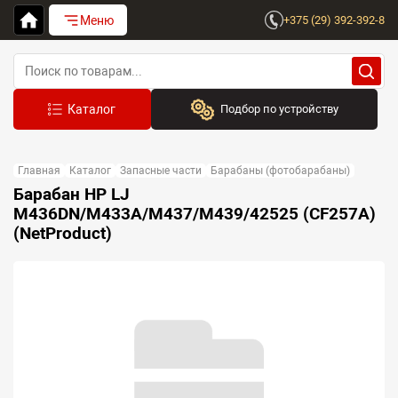
Меню
+375 (29) 392-392-8
Подбор по устройству
Бренд:
Главная
Каталог
Запасные части
Барабаны (фотобарабаны)
Выберите бренд
Барабан HP LJ
M436DN/M433A/M437/M439/42525 (CF257A)
Устройство:
(NetProduct)
Сначала выберите бренд