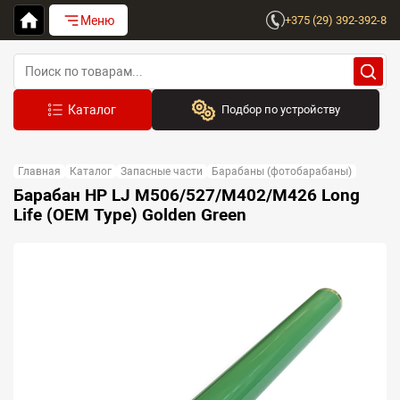
Меню
+375 (29) 392-392-8
Подбор по устройству
Бренд:
Главная
Каталог
Запасные части
Барабаны (фотобарабаны)
Выберите бренд
Барабан HP LJ M506/527/M402/M426 Long
Life (OEM Type) Golden Green
Устройство:
Сначала выберите бренд