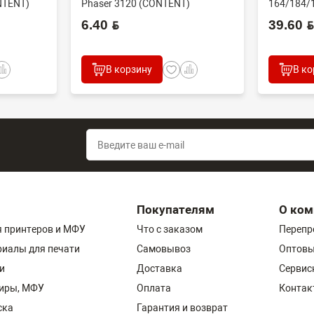
NTENT)
Phaser 3120 (CONTENT)
164/184/
60000 стр
6.40 BYN
39.60 BYN
В корзину
В ко
Покупателям
О ком
 принтеров и МФУ
Что с заказом
Перепр
риалы для печати
Самовывоз
Оптовы
и
Доставка
Сервис
пиры, МФУ
Оплата
Контак
ска
Гарантия и возврат