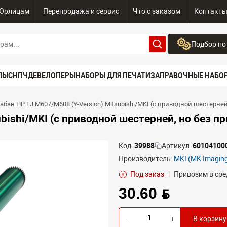
Юрлицам
Перепродажа и сервис
Что с заказом
Контакт
Подбор по
Бренд:
ПЫ
СНПЧ
ДЕВЕЛОПЕРЫ
НАБОРЫ ДЛЯ ПЕЧАТИ
ЗАПРАВОЧНЫЕ НАБО
Выберите бренд
Устройство:
абан HP LJ M607/M608 (Y-Version) Mitsubishi/MKI (с приводной шестерней
Сначала выберите
bishi/MKI (с приводной шестерней, но без п
Код:
39988
Артикул:
60104100
Производитель:
MKI (MK Imaging)
Под заказ
|
Привозим в сре
30.60 BYN
-
+
В корзину