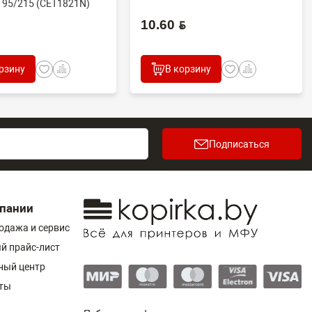
195/215 (CET1821N)
.
10.60 BYN
рзину
В корзину
Подписаться
пании
одажа и сервис
й прайс-лист
ный центр
ты