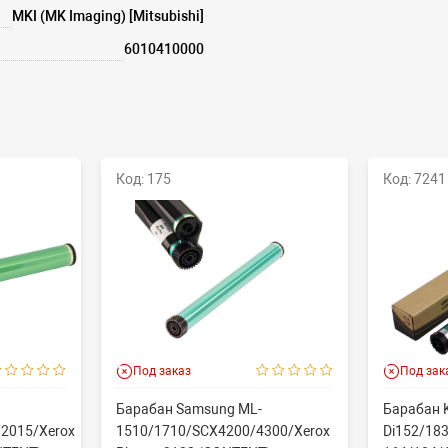
MKI (MK Imaging) [Mitsubishi]
6010410000
Код: 175
Код: 7241
Под заказ
Под зак
Барабан Samsung ML-
Барабан K
2015/Xerox
1510/1710/SCX4200/4300/Xerox
Di152/183