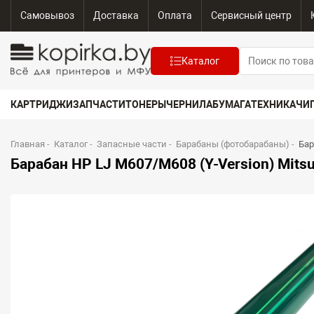
Самовывоз
Доставка
Оплата
Сервисный центр
Каталог
КАРТРИДЖИ
ЗАПЧАСТИ
ТОНЕРЫ
ЧЕРНИЛА
БУМАГА
ТЕХНИКА
ЧИ
Главная
-
Каталог
-
Запасные части
-
Барабаны (фотобарабаны)
-
Бар
Барабан HP LJ M607/M608 (Y-Version) Mitsu