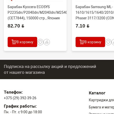
Барабан Kyocera ECOSYS
Барабан Samsung ML-
P2235dn/P2040dn/M2040dn/M2540dw
1610/1615/1640/2010/
(CET7844), 150000 стр., Япония
Phaser 3117/3200 (CO
82.70 BYN
7.10 BYN
В корзину
В корзину
Подписка на рассылку акций и предложений
от нашего магазина
Телефон:
Каталог
+375 (29) 392-39-26
Картриджи для
График работы:
Бумага и мате
Пн. - Пт. с 9:00 до 18:00