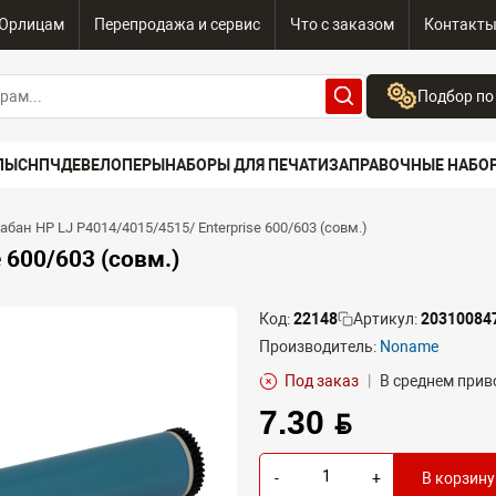
Юрлицам
Перепродажа и сервис
Что с заказом
Контакт
Подбор по
Бренд:
ПЫ
СНПЧ
ДЕВЕЛОПЕРЫ
НАБОРЫ ДЛЯ ПЕЧАТИ
ЗАПРАВОЧНЫЕ НАБО
Выберите бренд
Устройство:
абан HP LJ P4014/4015/4515/ Enterprise 600/603 (совм.)
Сначала выберите
 600/603 (совм.)
Код:
22148
Артикул:
20310084
Производитель:
Noname
Под заказ
|
В среднем приво
7.30 BYN
-
+
В корзину