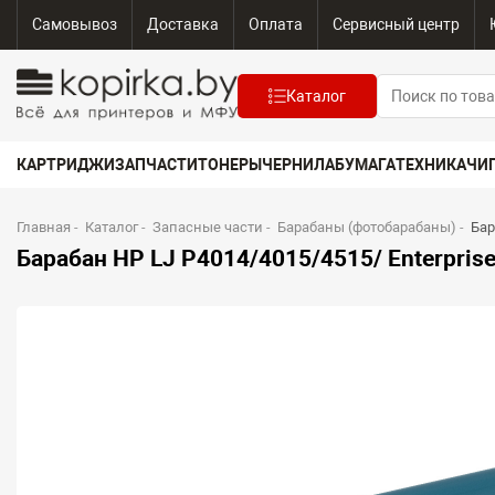
Самовывоз
Доставка
Оплата
Сервисный центр
Каталог
КАРТРИДЖИ
ЗАПЧАСТИ
ТОНЕРЫ
ЧЕРНИЛА
БУМАГА
ТЕХНИКА
ЧИ
Главная
-
Каталог
-
Запасные части
-
Барабаны (фотобарабаны)
-
Бар
Барабан HP LJ P4014/4015/4515/ Enterprise