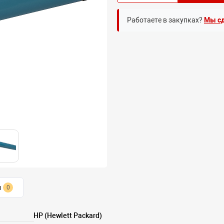
Работаете в закупках?
Мы сд
ы
0
HP (Hewlett Packard)