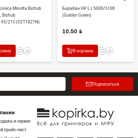
onica Minolta Bizhub
Барабан HP LJ 5000/5100
, Bizhub
(Golden Green)
195/215 (CET1821N)
.
10.50 BYN
рзину
В корзину
Подписаться
пании
одажа и сервис
й прайс-лист