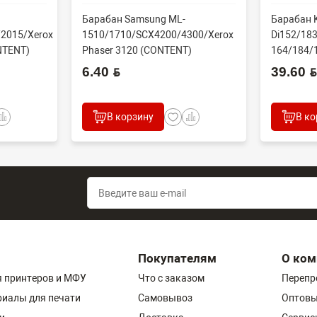
Барабан Samsung ML-
Барабан K
2015/Xerox
1510/1710/SCX4200/4300/Xerox
Di152/183
NTENT)
Phaser 3120 (CONTENT)
164/184/
60000 стр
6.40 BYN
39.60 BYN
В корзину
В ко
Покупателям
О ком
 принтеров и МФУ
Что с заказом
Перепр
риалы для печати
Самовывоз
Оптовы