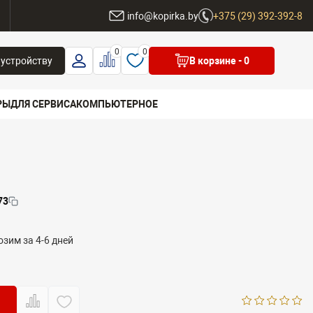
ы
info@kopirka.by
+375 (29) 392-392-8
0
0
 устройству
В корзине
- 0
РЫ
ДЛЯ СЕРВИСА
КОМПЬЮТЕРНОЕ
 бренд
73
зим за 4-6 дней