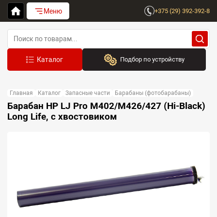
Меню
+375 (29) 392-392-8
Подбор по устройству
Бренд:
Главная
Каталог
Запасные части
Барабаны (фотобарабаны)
Выберите бренд
Барабан HP LJ Pro M402/M426/427 (Hi-Black)
Long Life, с хвостовиком
Устройство:
Сначала выберите бренд