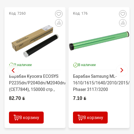
Код: 7260
Код: 176
В наличии
В наличии
Барабан Kyocera ECOSYS
Барабан Samsung ML-
P2235dn/P2040dn/M2040dn/M2540dw
1610/1615/1640/2010/2015/Xe
(CET7844), 150000 стр.,
Phaser 3117/3200
Япония
(CONTENT)
82.70 BYN
7.10 BYN
В корзину
В корзину