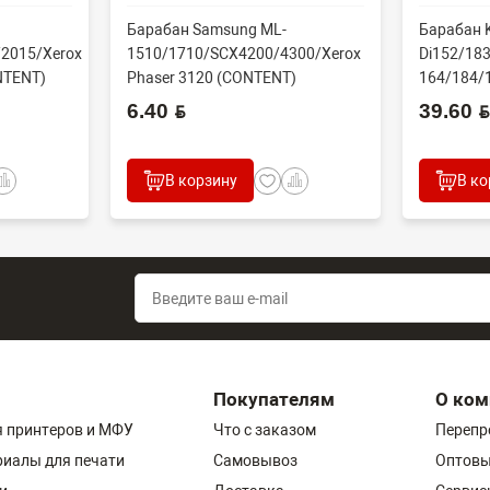
Барабан Samsung ML-
Барабан K
2015/Xerox
1510/1710/SCX4200/4300/Xerox
Di152/183
NTENT)
Phaser 3120 (CONTENT)
164/184/
60000 стр
6.40 BYN
39.60 BYN
В корзину
В ко
Покупателям
О ком
 принтеров и МФУ
Что с заказом
Перепр
риалы для печати
Самовывоз
Оптовы