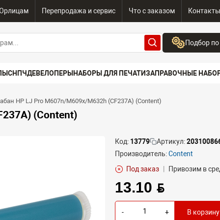
Юрлицам
Перепродажа и сервис
Что с заказом
Контакт
Подбор по
Бренд:
ПЫ
СНПЧ
ДЕВЕЛОПЕРЫ
НАБОРЫ ДЛЯ ПЕЧАТИ
ЗАПРАВОЧНЫЕ НАБО
Выберите бренд
Устройство:
абан HP LJ Pro M607n/M609x/M632h (CF237A) (Content)
Сначала выберите
237A) (Content)
Код:
13779
Артикул:
20310086
Производитель:
Content
Под заказ
|
Привозим в сре
13.10 BYN
-
+
В корзину