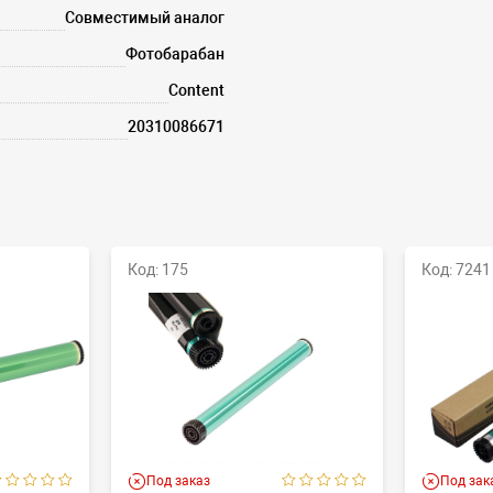
Совместимый аналог
Фотобарабан
Content
20310086671
Код: 175
Код: 7241
Под заказ
Под зак