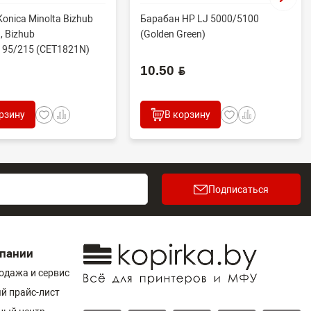
onica Minolta Bizhub
Барабан HP LJ 5000/5100
, Bizhub
(Golden Green)
195/215 (CET1821N)
.
10.50 BYN
рзину
В корзину
Подписаться
пании
одажа и сервис
й прайс-лист