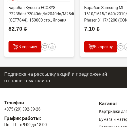
Барабан Kyocera ECOSYS
Барабан Samsung ML-
P2235dn/P2040dn/M2040dn/M2540dw
1610/1615/1640/2010/
(CET7844), 150000 стр., Япония
Phaser 3117/3200 (CO
82.70 BYN
7.10 BYN
В корзину
В корзину
Подписка на рассылку акций и предложений
от нашего магазина
Телефон:
Каталог
+375 (29) 392-39-26
Картриджи для
График работы:
Бумага и мате
Пн. - Пт. с 9:00 до 18:00