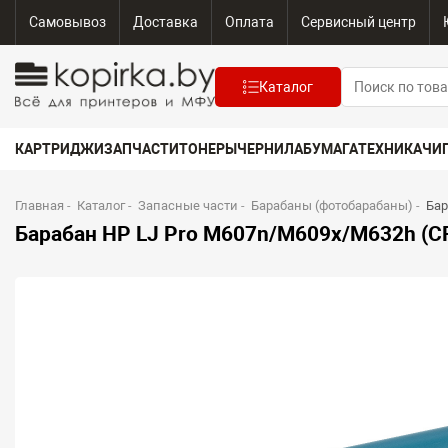
Самовывоз
Доставка
Оплата
Сервисный центр
Каталог
КАРТРИДЖИ
ЗАПЧАСТИ
ТОНЕРЫ
ЧЕРНИЛА
БУМАГА
ТЕХНИКА
ЧИ
Главная
-
Каталог
-
Запасные части
-
Барабаны (фотобарабаны)
-
Бар
Барабан HP LJ Pro M607n/M609x/M632h (CF