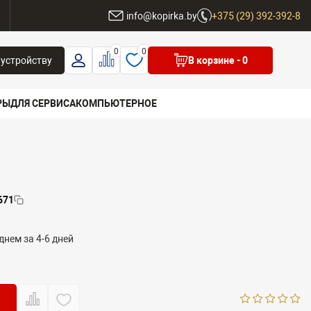
ы
info@kopirka.by
+375 (29) 392-392-8
0
0
 устройству
В корзине
- 0
РЫ
ДЛЯ СЕРВИСА
КОМПЬЮТЕРНОЕ
 бренд
671
днем за 4-6 дней