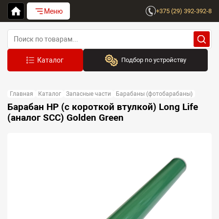
Меню
+375 (29) 392-392-8
Подбор по устройству
Бренд:
Главная
Каталог
Запасные части
Барабаны (фотобарабаны)
Выберите бренд
Барабан HP (с короткой втулкой) Long Life
(аналог SCC) Golden Green
Устройство:
Сначала выберите бренд