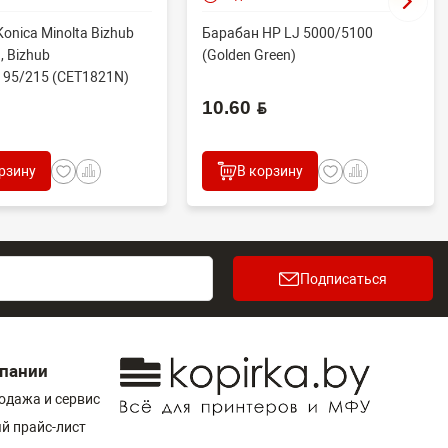
onica Minolta Bizhub
Барабан HP LJ 5000/5100
, Bizhub
(Golden Green)
195/215 (CET1821N)
.
10.60 BYN
рзину
В корзину
Подписаться
пании
одажа и сервис
й прайс-лист