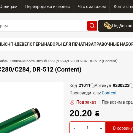
Юрлицам
Перепродажа и сервис
Что с заказом
Контакт
Подбор по
Бренд:
ПЫ
СНПЧ
ДЕВЕЛОПЕРЫ
НАБОРЫ ДЛЯ ПЕЧАТИ
ЗАПРАВОЧНЫЕ НАБО
Выберите бренд
Устройство:
абан Konica-Minolta Bizhub C220/C224/C280/C284, DR-512 (Content)
Сначала выберите
280/C284, DR-512 (Content)
Код:
21011
Артикул:
9200222
Производитель:
Content
Под заказ
|
Привозим в сре
20.20 BYN
-
+
В корзину