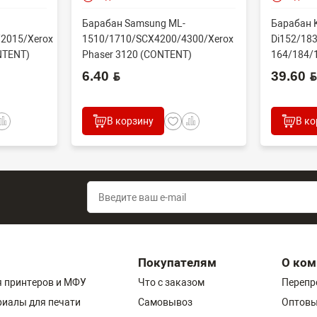
Барабан Samsung ML-
Барабан K
2015/Xerox
1510/1710/SCX4200/4300/Xerox
Di152/183
NTENT)
Phaser 3120 (CONTENT)
164/184/
60000 стр
6.40 BYN
39.60 BYN
В корзину
В ко
Покупателям
О ком
 принтеров и МФУ
Что с заказом
Перепр
риалы для печати
Самовывоз
Оптовы