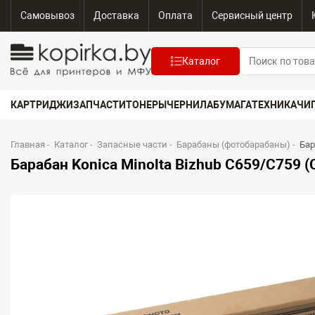
Самовывоз
Доставка
Оплата
Сервисный центр
Каталог
КАРТРИДЖИ
ЗАПЧАСТИ
ТОНЕРЫ
ЧЕРНИЛА
БУМАГА
ТЕХНИКА
ЧИ
Главная
-
Каталог
-
Запасные части
-
Барабаны (фотобарабаны)
-
Бар
Барабан Konica Minolta Bizhub C659/C759 (