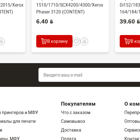
2015/Xerox
1510/1710/SCX4200/4300/Xerox
Di152/183
NTENT)
Phaser 3120 (CONTENT)
164/184/
60000 стр
6.40 BYN
39.60 BYN
В корзину
В ко
Покупателям
О ком
 принтеров и МФУ
Что с заказом
Перепр
риалы для печати
Самовывоз
Оптовы
и
Доставка
Сервис
пиры, МФУ
Оплата
Контак