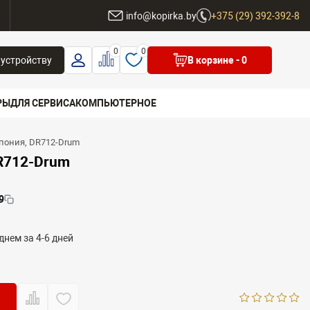
ы
info@kopirka.by
+375 (29) 392-392-8
0
0
 устройству
В корзине
- 0
РЫ
ДЛЯ СЕРВИСА
КОМПЬЮТЕРНОЕ
 Япония, DR712-Drum
 бренд
DR712-Drum
9
днем за 4-6 дней