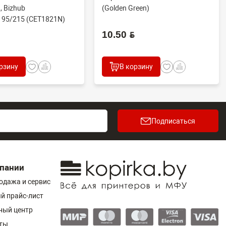
, Bizhub
(Golden Green)
195/215 (CET1821N)
.
10.50 BYN
рзину
В корзину
Подписаться
пании
одажа и сервис
й прайс-лист
ный центр
ты