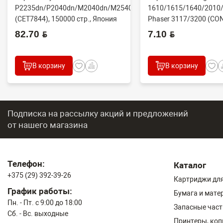
P2235dn/P2040dn/M2040dn/M2540dw
1610/1615/1640/2010/
(CET7844), 150000 стр., Япония
Phaser 3117/3200 (CO
82.70 BYN
7.10 BYN
В корзину
В корзину
Подписка на рассылку акций и предложений
от нашего магазина
Телефон:
Каталог
+375 (29) 392-39-26
Картриджи для
График работы:
Бумага и мате
Пн. - Пт. с 9:00 до 18:00
Запасные част
Сб. - Вс. выходные
Принтеры, ко