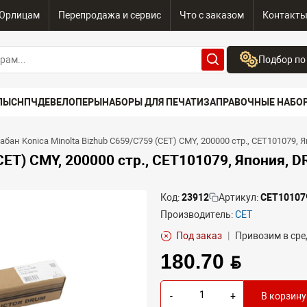
Юрлицам
Перепродажа и сервис
Что с заказом
Контакт
Подбор по
Бренд:
ПЫ
СНПЧ
ДЕВЕЛОПЕРЫ
НАБОРЫ ДЛЯ ПЕЧАТИ
ЗАПРАВОЧНЫЕ НАБО
Выберите бренд
Устройство:
абан Konica Minolta Bizhub C659/C759 (CET) CMY, 200000 стр., CET101079,
Сначала выберите
CET) CMY, 200000 стр., CET101079, Япония, 
Код:
23912
Артикул:
CET10107
Производитель:
CET
Под заказ
|
Привозим в сре
180.70 BYN
-
+
В корзину