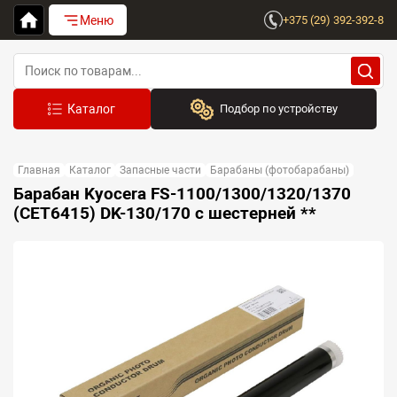
Меню
+375 (29) 392-392-8
Подбор по устройству
Бренд:
Главная
Каталог
Запасные части
Барабаны (фотобарабаны)
Выберите бренд
Барабан Kyocera FS-1100/1300/1320/1370
(CET6415) DK-130/170 с шестерней **
Устройство:
Сначала выберите бренд