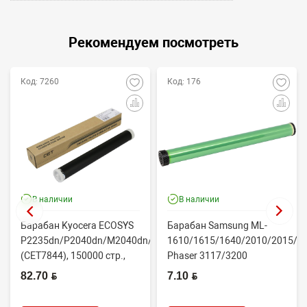
Рекомендуем посмотреть
Код: 7260
Код: 176
В наличии
В наличии
Барабан Kyocera ECOSYS
Барабан Samsung ML-
P2235dn/P2040dn/M2040dn/M2540dw
1610/1615/1640/2010/2015/Xe
(CET7844), 150000 стр.,
Phaser 3117/3200
Япония
(CONTENT)
82.70 BYN
7.10 BYN