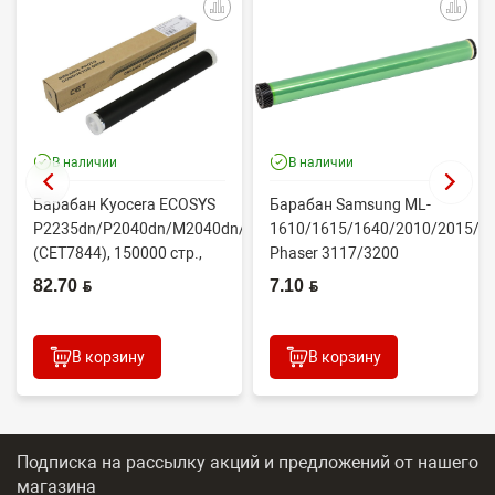
В наличии
В наличии
Барабан Kyocera ECOSYS
Барабан Samsung ML-
P2235dn/P2040dn/M2040dn/M2540dw
1610/1615/1640/2010/2015/Xe
(CET7844), 150000 стр.,
Phaser 3117/3200
Япония
(CONTENT)
82.70 BYN
7.10 BYN
В корзину
В корзину
Подписка на рассылку акций и предложений
от нашего
магазина