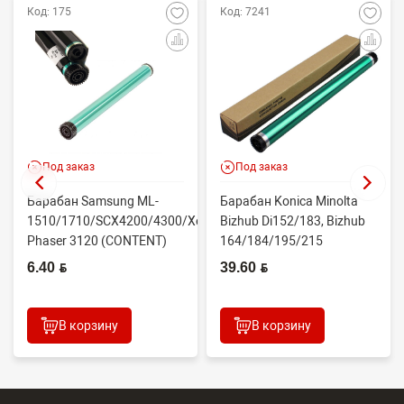
Код: 175
Код: 7241
Под заказ
Под заказ
Барабан Samsung ML-
Барабан Konica Minolta
/Xerox
1510/1710/SCX4200/4300/Xerox
Bizhub Di152/183, Bizhub
Phaser 3120 (CONTENT)
164/184/195/215
(CET1821N) 60000 стр.
6.40 BYN
39.60 BYN
В корзину
В корзину