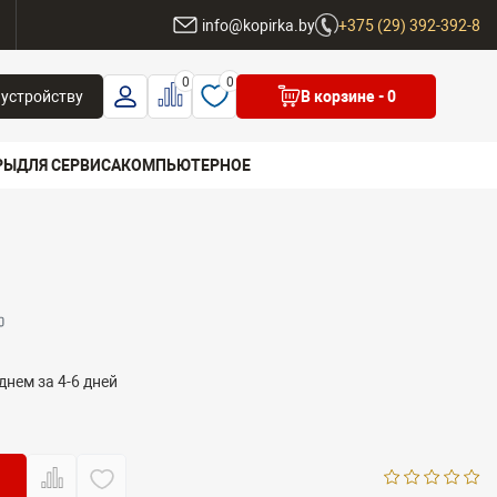
ы
info@kopirka.by
+375 (29) 392-392-8
0
0
 устройству
В корзине
- 0
РЫ
ДЛЯ СЕРВИСА
КОМПЬЮТЕРНОЕ
 бренд
днем за 4-6 дней