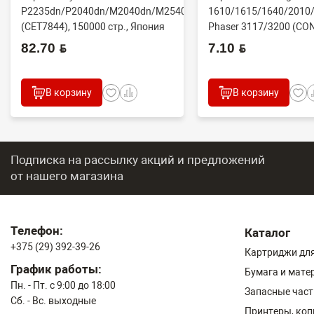
P2235dn/P2040dn/M2040dn/M2540dw
1610/1615/1640/2010/
(CET7844), 150000 стр., Япония
Phaser 3117/3200 (CO
82.70 BYN
7.10 BYN
В корзину
В корзину
Подписка на рассылку акций и предложений
от нашего магазина
Телефон:
Каталог
+375 (29) 392-39-26
Картриджи для
График работы:
Бумага и мате
Пн. - Пт. с 9:00 до 18:00
Запасные част
Сб. - Вс. выходные
Принтеры, ко