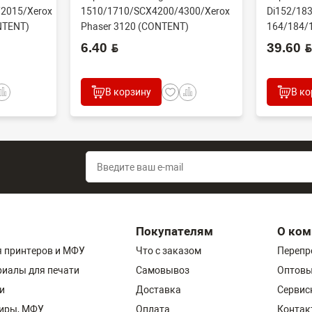
2015/Xerox
1510/1710/SCX4200/4300/Xerox
Di152/183
NTENT)
Phaser 3120 (CONTENT)
164/184/
60000 стр
6.40 BYN
39.60 BYN
В корзину
В ко
Покупателям
О ком
 принтеров и МФУ
Что с заказом
Перепр
риалы для печати
Самовывоз
Оптовы
и
Доставка
Сервис
пиры, МФУ
Оплата
Контак