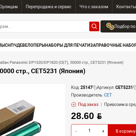
Юрлицам
Перепродажа и сервис
Что с заказом
Контакт
Подбор по
Бренд:
ПЫ
СНПЧ
ДЕВЕЛОПЕРЫ
НАБОРЫ ДЛЯ ПЕЧАТИ
ЗАПРАВОЧНЫЕ НАБО
Выберите бренд
Устройство:
абан Panasonic DP1520/DP1820 (CET), 50000 стр., CET5231 (Япония)
Сначала выберите
0000 стр., CET5231 (Япония)
Код:
25147
Артикул:
CET5231
Производитель:
CET
Под заказ
|
Привозим в сре
28.60 BYN
-
+
В корзину