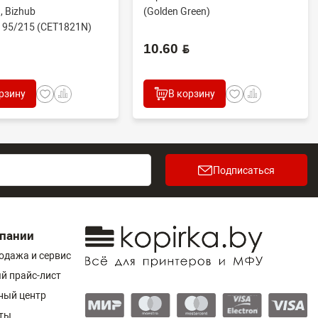
, Bizhub
(Golden Green)
195/215 (CET1821N)
.
10.60 BYN
рзину
В корзину
Подписаться
пании
одажа и сервис
й прайс-лист
ный центр
ты