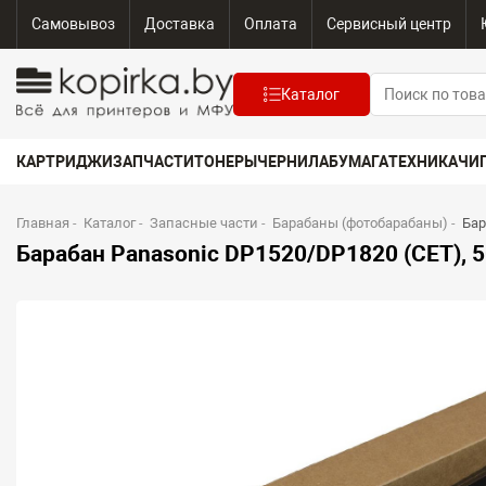
Самовывоз
Доставка
Оплата
Сервисный центр
Каталог
КАРТРИДЖИ
ЗАПЧАСТИ
ТОНЕРЫ
ЧЕРНИЛА
БУМАГА
ТЕХНИКА
ЧИ
Главная
-
Каталог
-
Запасные части
-
Барабаны (фотобарабаны)
-
Бар
Барабан Panasonic DP1520/DP1820 (CET), 5