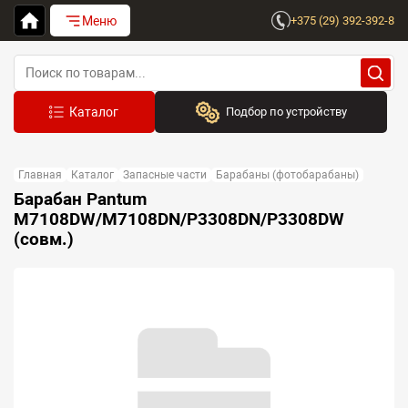
Меню
+375 (29) 392-392-8
Подбор по устройству
Бренд:
Главная
Каталог
Запасные части
Барабаны (фотобарабаны)
Выберите бренд
Барабан Pantum
M7108DW/M7108DN/P3308DN/P3308DW
Устройство:
(совм.)
Сначала выберите бренд