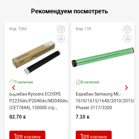
Рекомендуем посмотреть
Код: 7260
Код: 176
В наличии
В наличии
Барабан Kyocera ECOSYS
Барабан Samsung ML-
P2235dn/P2040dn/M2040dn/M2540dw
1610/1615/1640/2010/2015/Xe
(CET7844), 150000 стр.,
Phaser 3117/3200
Япония
(CONTENT)
82.70 BYN
7.10 BYN
В корзину
В корзину