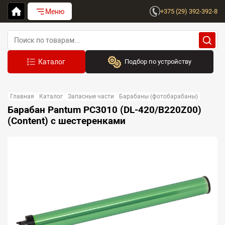
Меню
+375 (29) 392-392-8
Подбор по устройству
Бренд:
Главная
Каталог
Запасные части
Барабаны (фотобарабаны)
Выберите бренд
Барабан Pantum PC3010 (DL-420/B220Z00)
(Content) с шестеренками
Устройство:
Сначала выберите бренд