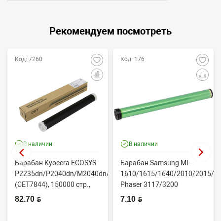
Рекомендуем посмотреть
Код: 7260
Код: 176
В наличии
В наличии
Барабан Kyocera ECOSYS
Барабан Samsung ML-
P2235dn/P2040dn/M2040dn/M2540dw
1610/1615/1640/2010/2015/Xe
(CET7844), 150000 стр.,
Phaser 3117/3200
Япония
(CONTENT)
82.70 BYN
7.10 BYN