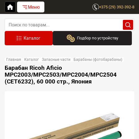
Меню
+375 (29) 392-392-8
Подбор по устройству
Бренд:
Главная
Каталог
Запасные части
Барабаны (фотобарабаны)
Выберите бренд
Барабан Ricoh Aficio
MPC2003/MPC2503/MPC2004/MPC2504
Устройство:
(CET6232), 60 000 стр., Япония
Сначала выберите бренд