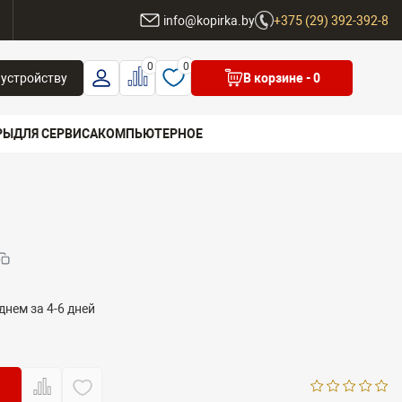
ы
info@kopirka.by
+375 (29) 392-392-8
0
0
 устройству
В корзине
- 0
РЫ
ДЛЯ СЕРВИСА
КОМПЬЮТЕРНОЕ
 бренд
днем за 4-6 дней