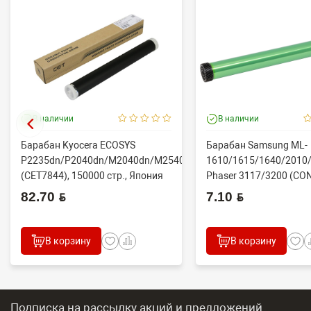
В наличии
В наличии
Барабан Kyocera ECOSYS
Барабан Samsung ML-
P2235dn/P2040dn/M2040dn/M2540dw
1610/1615/1640/2010/
(CET7844), 150000 стр., Япония
Phaser 3117/3200 (CO
82.70 BYN
7.10 BYN
В корзину
В корзину
Подписка на рассылку акций и предложений