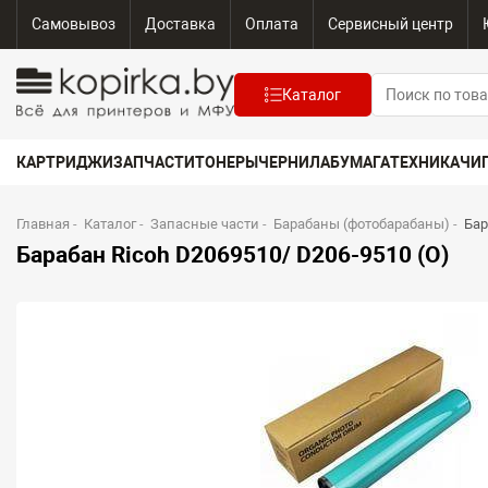
Самовывоз
Доставка
Оплата
Сервисный центр
Каталог
КАРТРИДЖИ
ЗАПЧАСТИ
ТОНЕРЫ
ЧЕРНИЛА
БУМАГА
ТЕХНИКА
ЧИ
Главная
-
Каталог
-
Запасные части
-
Барабаны (фотобарабаны)
-
Бар
Барабан Ricoh D2069510/ D206-9510 (O)