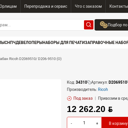
Юрлицам
Перепродажа и сервис
Что с заказом
Контакт
Подбор по
Бренд:
ПЫ
СНПЧ
ДЕВЕЛОПЕРЫ
НАБОРЫ ДЛЯ ПЕЧАТИ
ЗАПРАВОЧНЫЕ НАБО
Выберите бренд
Устройство:
абан Ricoh D2069510/ D206-9510 (O)
Сначала выберите
Код:
34310
Артикул:
D2069510
Производитель:
Ricoh
Под заказ
|
Привозим в сре
12 262.20 BYN
-
+
В корзину