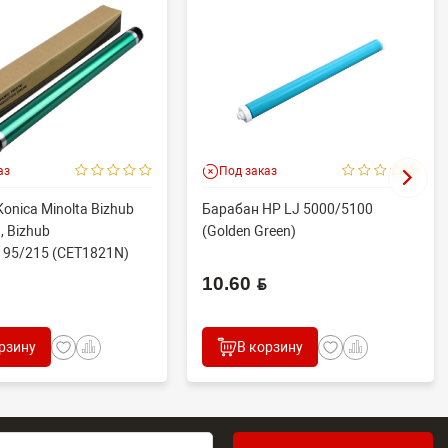
аз
Под заказ
onica Minolta Bizhub
Барабан HP LJ 5000/5100
, Bizhub
(Golden Green)
195/215 (CET1821N)
.
10.60 BYN
рзину
В корзину