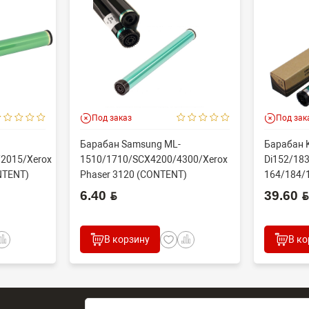
Под заказ
Под зак
Барабан Samsung ML-
Барабан K
2015/Xerox
1510/1710/SCX4200/4300/Xerox
Di152/183
NTENT)
Phaser 3120 (CONTENT)
164/184/
60000 стр
6.40 BYN
39.60 BYN
В корзину
В ко