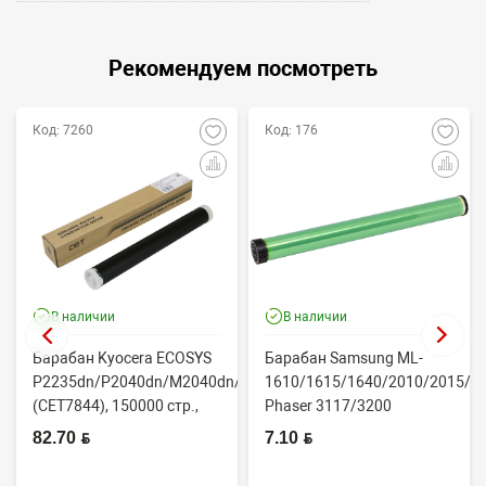
Рекомендуем посмотреть
Код: 7260
Код: 176
В наличии
В наличии
Барабан Kyocera ECOSYS
Барабан Samsung ML-
P2235dn/P2040dn/M2040dn/M2540dw
1610/1615/1640/2010/2015/Xe
(CET7844), 150000 стр.,
Phaser 3117/3200
Япония
(CONTENT)
82.70 BYN
7.10 BYN