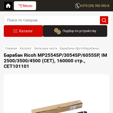
Меню
+375 (29) 392-392-8
Подбор по устройству
Бренд:
Главная
Каталог
Запасные части
Барабаны (фотобарабаны)
Выберите бренд
Барабан Ricoh MP2554SP/3054SP/6055SP, IM
2500/3500/4500 (CET), 160000 стр.,
Устройство:
CET101101
Сначала выберите бренд