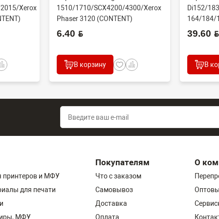
2015/Xerox
1510/1710/SCX4200/4300/Xerox
Di152/183
NTENT)
Phaser 3120 (CONTENT)
164/184/
60000 стр
6.40 BYN
39.60 BYN
В корзину
В ко
Покупателям
О ком
 принтеров и МФУ
Что с заказом
Перепр
риалы для печати
Самовывоз
Оптовы
и
Доставка
Сервис
пиры, МФУ
Оплата
Контак