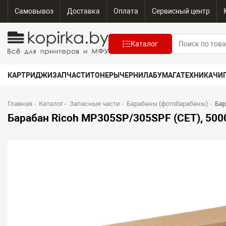
Самовывоз
Доставка
Оплата
Сервисный центр
Каталог
КАРТРИДЖИ
ЗАПЧАСТИ
ТОНЕРЫ
ЧЕРНИЛА
БУМАГА
ТЕХНИКА
ЧИ
Главная
-
Каталог
-
Запасные части
-
Барабаны (фотобарабаны)
-
Бар
Барабан Ricoh MP305SP/305SPF (CET), 5000