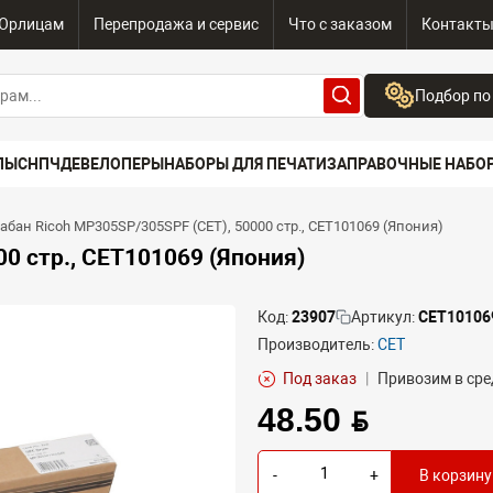
Юрлицам
Перепродажа и сервис
Что с заказом
Контакт
Подбор по
Бренд:
ПЫ
СНПЧ
ДЕВЕЛОПЕРЫ
НАБОРЫ ДЛЯ ПЕЧАТИ
ЗАПРАВОЧНЫЕ НАБО
Выберите бренд
Устройство:
абан Ricoh MP305SP/305SPF (CET), 50000 стр., CET101069 (Япония)
Сначала выберите
0 стр., CET101069 (Япония)
Код:
23907
Артикул:
CET10106
Производитель:
CET
Под заказ
|
Привозим в сре
48.50 BYN
-
+
В корзину