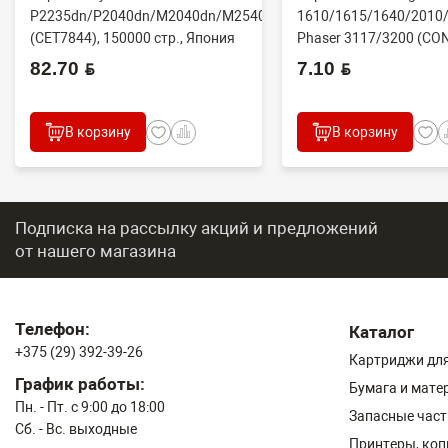
P2235dn/P2040dn/M2040dn/M2540dw
1610/1615/1640/2010/
(CET7844), 150000 стр., Япония
Phaser 3117/3200 (CO
82.70 BYN
7.10 BYN
В корзину
В корзину
Подписка на рассылку акций и предложений
от нашего магазина
Телефон:
Каталог
+375 (29) 392-39-26
Картриджи для
График работы:
Бумага и мате
Пн. - Пт. с 9:00 до 18:00
Запасные част
Сб. - Вс. выходные
Принтеры, ко