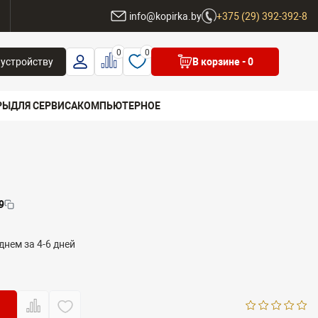
ы
info@kopirka.by
+375 (29) 392-392-8
0
0
 устройству
В корзине
- 0
РЫ
ДЛЯ СЕРВИСА
КОМПЬЮТЕРНОЕ
 бренд
9
днем за 4-6 дней