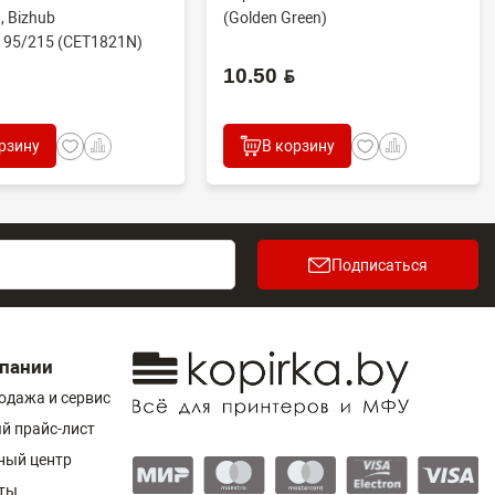
, Bizhub
(Golden Green)
195/215 (CET1821N)
.
10.50 BYN
рзину
В корзину
Подписаться
пании
одажа и сервис
й прайс-лист
ный центр
ты