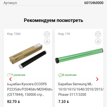
Артикул:
6015460000
Рекомендуем посмотреть
Код: 7260
Код: 176
В наличии
В наличии
Барабан Kyocera ECOSYS
Барабан Samsung ML-
P2235dn/P2040dn/M2040dn/M2540dw
1610/1615/1640/2010/2015/Xe
(CET7844), 150000 стр.,
Phaser 3117/3200
Япония
(CONTENT)
82.70 BYN
7.10 BYN