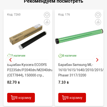
Рекомендуем посмотреть
Код: 7260
Код: 176
В наличии
В наличии
Барабан Kyocera ECOSYS
Барабан Samsung ML-
P2235dn/P2040dn/M2040dn/M2540dw
1610/1615/1640/2010/2015/Xe
(CET7844), 150000 стр.,
Phaser 3117/3200
Япония
(CONTENT)
82.70 BYN
7.10 BYN
В корзину
В корзину