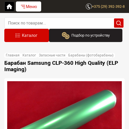
Меню
+375 (29) 392-392-8
Подбор по устройству
Бренд:
Главная
Каталог
Запасные части
Барабаны (фотобарабаны)
Выберите бренд
Барабан Samsung CLP-360 High Quality (ELP
Imaging)
Устройство:
Сначала выберите бренд