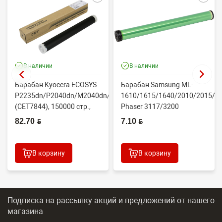
В наличии
В наличии
Барабан Kyocera ECOSYS
Барабан Samsung ML-
P2235dn/P2040dn/M2040dn/M2540dw
1610/1615/1640/2010/2015/Xe
(CET7844), 150000 стр.,
Phaser 3117/3200
Япония
(CONTENT)
82.70 BYN
7.10 BYN
В корзину
В корзину
Подписка на рассылку акций и предложений
от нашего
магазина