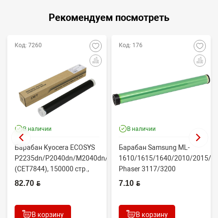
Рекомендуем посмотреть
Код: 7260
Код: 176
В наличии
В наличии
Барабан Kyocera ECOSYS
Барабан Samsung ML-
P2235dn/P2040dn/M2040dn/M2540dw
1610/1615/1640/2010/2015/Xe
(CET7844), 150000 стр.,
Phaser 3117/3200
Япония
(CONTENT)
82.70 BYN
7.10 BYN
В корзину
В корзину