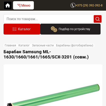
Меню
+375 (29) 392-392-8
Подбор по устройству
Бренд:
Главная
Каталог
Запасные части
Барабаны (фотобарабаны)
Выберите бренд
Барабан Samsung ML-
1630/1660/1661/1665/SCX-3201 (совм.)
Устройство:
Сначала выберите бренд