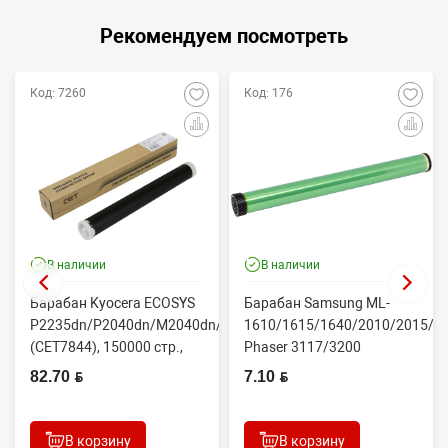
Рекомендуем посмотреть
Код: 7260
Код: 176
В наличии
В наличии
Барабан Kyocera ECOSYS
Барабан Samsung ML-
P2235dn/P2040dn/M2040dn/M2540dw
1610/1615/1640/2010/2015/Xe
(CET7844), 150000 стр.,
Phaser 3117/3200
Япония
(CONTENT)
82.70 BYN
7.10 BYN
В корзину
В корзину