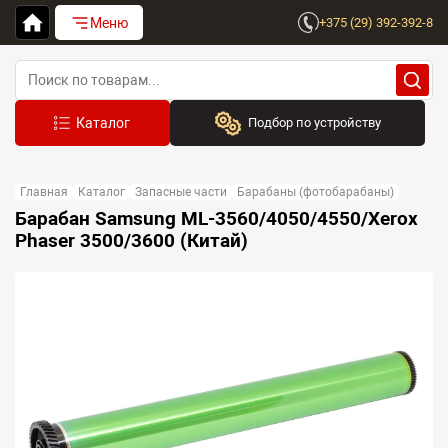
Меню
+375 (29) 392-392-8
Подбор по устройству
Бренд:
Главная
Каталог
Запасные части
Барабаны (фотобарабаны)
Выберите бренд
Барабан Samsung ML-3560/4050/4550/Xerox
Phaser 3500/3600 (Китай)
Устройство:
Сначала выберите бренд