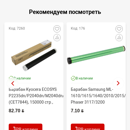
Рекомендуем посмотреть
Код: 7260
Код: 176
В наличии
В наличии
Барабан Kyocera ECOSYS
Барабан Samsung ML-
P2235dn/P2040dn/M2040dn/M2540dw
1610/1615/1640/2010/2015/Xe
(CET7844), 150000 стр.,
Phaser 3117/3200
Япония
(CONTENT)
82.70 BYN
7.10 BYN
В корзину
В корзину