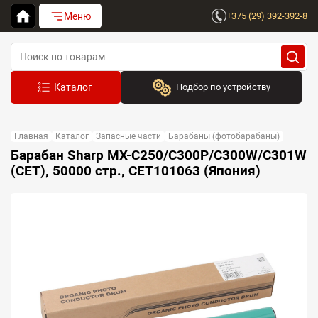
Меню
+375 (29) 392-392-8
Подбор по устройству
Бренд:
Главная
Каталог
Запасные части
Барабаны (фотобарабаны)
Выберите бренд
Барабан Sharp MX-C250/C300P/C300W/C301W
(CET), 50000 стр., CET101063 (Япония)
Устройство:
Сначала выберите бренд