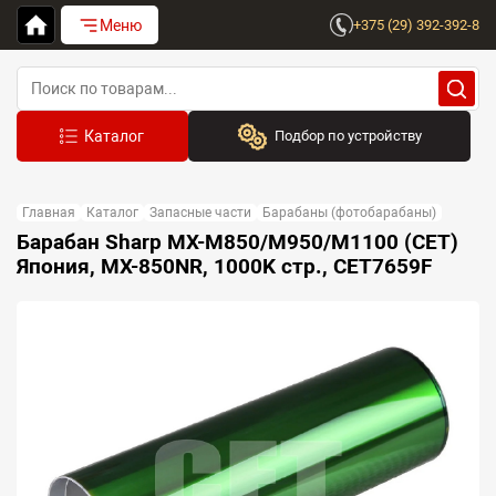
Меню
+375 (29) 392-392-8
Подбор по устройству
Бренд:
Главная
Каталог
Запасные части
Барабаны (фотобарабаны)
Выберите бренд
Барабан Sharp MX-M850/M950/M1100 (CET)
Япония, MX-850NR, 1000K стр., CET7659F
Устройство:
Сначала выберите бренд