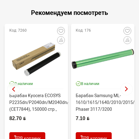
Рекомендуем посмотреть
Код: 7260
Код: 176
В наличии
В наличии
Барабан Kyocera ECOSYS
Барабан Samsung ML-
P2235dn/P2040dn/M2040dn/M2540dw
1610/1615/1640/2010/2015/Xe
(CET7844), 150000 стр.,
Phaser 3117/3200
Япония
(CONTENT)
82.70 BYN
7.10 BYN
В корзину
В корзину