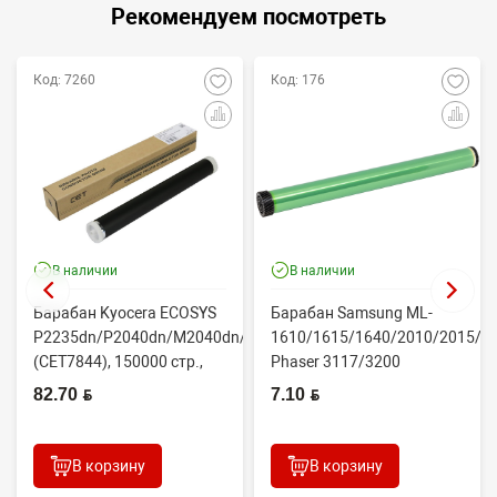
Рекомендуем посмотреть
Код: 7260
Код: 176
В наличии
В наличии
Барабан Kyocera ECOSYS
Барабан Samsung ML-
P2235dn/P2040dn/M2040dn/M2540dw
1610/1615/1640/2010/2015/Xe
(CET7844), 150000 стр.,
Phaser 3117/3200
Япония
(CONTENT)
82.70 BYN
7.10 BYN
В корзину
В корзину