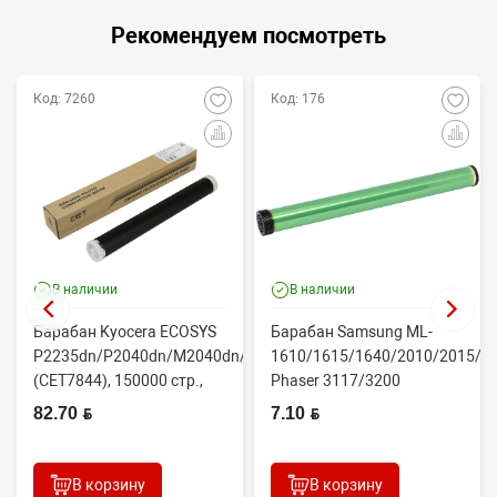
Рекомендуем посмотреть
Код: 7260
Код: 176
В наличии
В наличии
Барабан Kyocera ECOSYS
Барабан Samsung ML-
P2235dn/P2040dn/M2040dn/M2540dw
1610/1615/1640/2010/2015/Xe
(CET7844), 150000 стр.,
Phaser 3117/3200
Япония
(CONTENT)
82.70 BYN
7.10 BYN
В корзину
В корзину