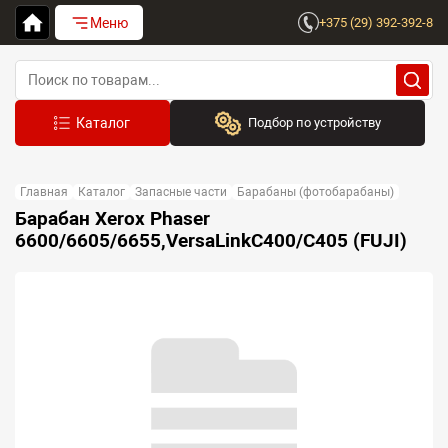
Меню
+375 (29) 392-392-8
Подбор по устройству
Бренд:
Главная
Каталог
Запасные части
Барабаны (фотобарабаны)
Выберите бренд
Барабан Xerox Phaser
6600/6605/6655,VersaLinkC400/C405 (FUJI)
Устройство:
Сначала выберите бренд