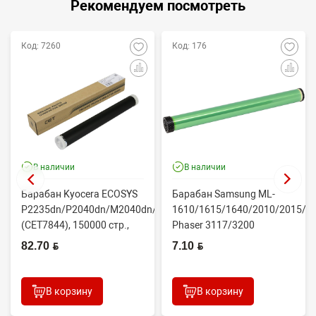
Рекомендуем посмотреть
Код: 7260
Код: 176
В наличии
В наличии
Барабан Kyocera ECOSYS
Барабан Samsung ML-
P2235dn/P2040dn/M2040dn/M2540dw
1610/1615/1640/2010/2015/Xe
(CET7844), 150000 стр.,
Phaser 3117/3200
Япония
(CONTENT)
82.70 BYN
7.10 BYN
В корзину
В корзину