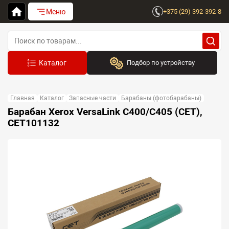
Меню
+375 (29) 392-392-8
Подбор по устройству
Бренд:
Главная
Каталог
Запасные части
Барабаны (фотобарабаны)
Выберите бренд
Барабан Xerox VersaLink C400/C405 (CET),
CET101132
Устройство:
Сначала выберите бренд