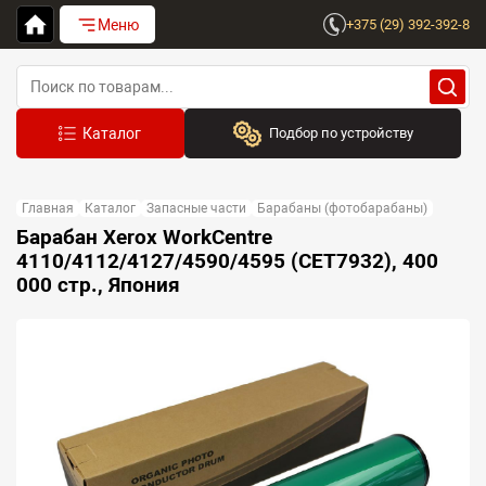
Меню
+375 (29) 392-392-8
Подбор по устройству
Бренд:
Главная
Каталог
Запасные части
Барабаны (фотобарабаны)
Выберите бренд
Барабан Xerox WorkCentre
4110/4112/4127/4590/4595 (CET7932), 400
Устройство:
000 стр., Япония
Сначала выберите бренд