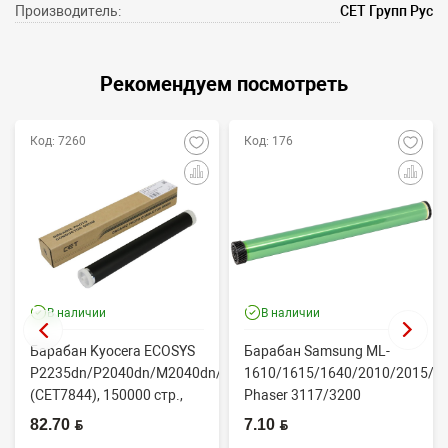
Производитель:
СЕТ Групп Рус
Рекомендуем посмотреть
Код: 7260
Код: 176
В наличии
В наличии
Барабан Kyocera ECOSYS
Барабан Samsung ML-
P2235dn/P2040dn/M2040dn/M2540dw
1610/1615/1640/2010/2015/Xe
(CET7844), 150000 стр.,
Phaser 3117/3200
Япония
(CONTENT)
82.70 BYN
7.10 BYN