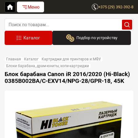
Меню
+375 (29) 392-392-8
Подбор по устройству
Бренд:
Главная
Каталог
Картриджи для принтеров и МФУ
Выберите бренд
Блоки барабана, драм-юниты, копи-картриджи
Блок барабана Canon iR 2016/2020 (Hi-Black)
Устройство:
0385B002BA/C-EXV14/NPG-28/GPR-18, 45K
Сначала выберите бренд