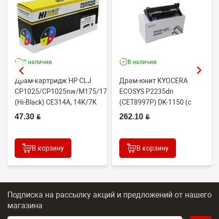
В наличии
В наличии
Драм-картридж HP CLJ
Драм-юнит KYOCERA
69
CP1025/CP1025nw/M175/176/177/275
ECOSYS P2235dn
(Hi-Black) CE314A, 14K/7K
(CET8997P) DK-1150 (c
двухслойным ракелем)
47.30 BYN
262.10 BYN
В корзину
В корзину
Подписка на рассылку акций и предложений
от нашего
магазина