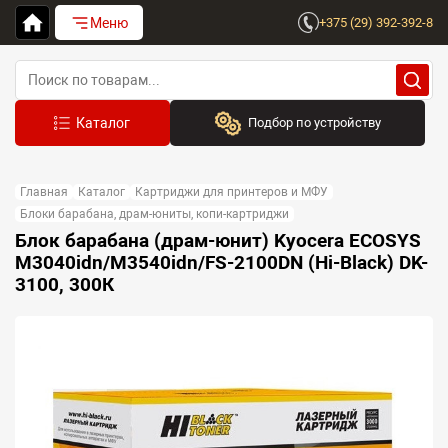
Меню
+375 (29) 392-392-8
Подбор по устройству
Бренд:
Главная
Каталог
Картриджи для принтеров и МФУ
Выберите бренд
Блоки барабана, драм-юниты, копи-картриджи
Блок барабана (драм-юнит) Kyocera ECOSYS
Устройство:
M3040idn/M3540idn/FS-2100DN (Hi-Black) DK-
Сначала выберите бренд
3100, 300К