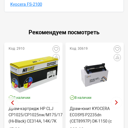
Kyocera FS-2100
Рекомендуем посмотреть
Код: 2910
Код: 30619
В наличии
В наличии
Драм-картридж HP CLJ
Драм-юнит KYOCERA
CP1025/CP1025nw/M175/176/177/275
ECOSYS P2235dn
(Hi-Black) CE314A, 14K/7K
(CET8997P) DK-1150 (c
двухслойным ракелем)